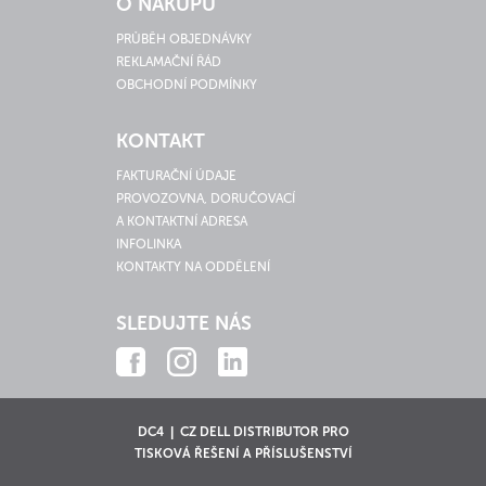
O NÁKUPU
PRŮBĚH OBJEDNÁVKY
REKLAMAČNÍ ŘÁD
OBCHODNÍ PODMÍNKY
KONTAKT
FAKTURAČNÍ ÚDAJE
PROVOZOVNA, DORUČOVACÍ
A KONTAKTNÍ ADRESA
INFOLINKA
KONTAKTY NA ODDĚLENÍ
SLEDUJTE NÁS
DC4 | CZ DELL DISTRIBUTOR PRO
TISKOVÁ ŘEŠENÍ A PŘÍSLUŠENSTVÍ