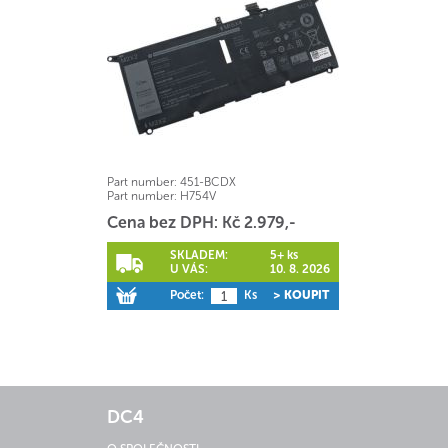
Part number:
451-BCDX
Part number:
H754V
Cena bez DPH: Kč 2.979,-
SKLADEM:
5+ ks
U VÁS:
10. 8. 2026
Počet:
Ks
> KOUPIT
DC4