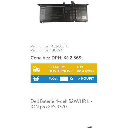
Part number:
451-BCJH
Part number:
DGV24
Cena bez DPH: Kč 2.369,-
SKLADEM:
0 ks
DOSTUPNOST:
do 4 týdnů
Počet:
Ks
> KOUPIT
Dell Baterie 4-cell 52W/HR LI-
ION pro XPS 9370