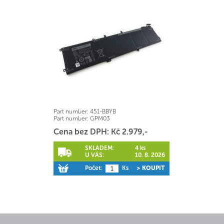
Part number:
451-BBYB
Part number:
GPM03
Cena bez DPH: Kč 2.979,-
SKLADEM:
4 ks
U VÁS:
10. 8. 2026
Počet:
Ks
> KOUPIT