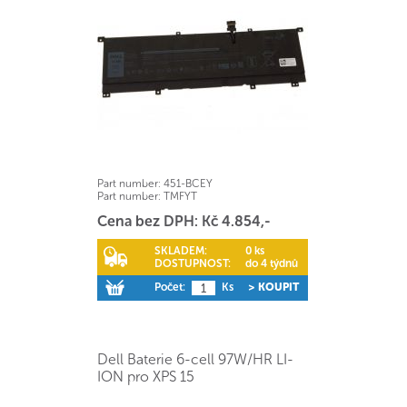
Part number:
451-BCEY
Part number:
TMFYT
Cena bez DPH: Kč 4.854,-
SKLADEM:
0 ks
DOSTUPNOST:
do 4 týdnů
Počet:
Ks
> KOUPIT
Dell Baterie 6-cell 97W/HR LI-
ION pro XPS 15