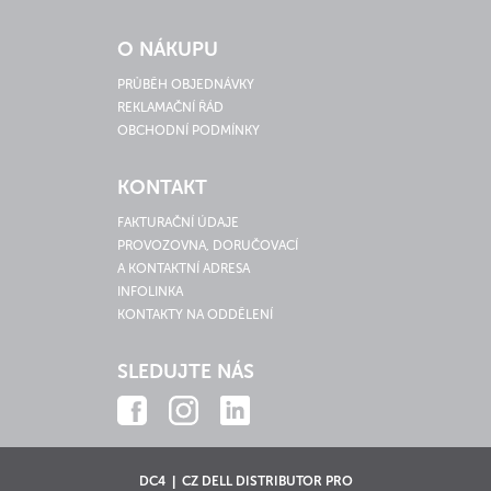
O NÁKUPU
PRŮBĚH OBJEDNÁVKY
REKLAMAČNÍ ŘÁD
OBCHODNÍ PODMÍNKY
KONTAKT
FAKTURAČNÍ ÚDAJE
PROVOZOVNA, DORUČOVACÍ
A KONTAKTNÍ ADRESA
INFOLINKA
KONTAKTY NA ODDĚLENÍ
SLEDUJTE NÁS
DC4 | CZ DELL DISTRIBUTOR PRO