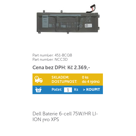
Part number:
451-BCQB
Part number:
NCC3D
Cena bez DPH: Kč 2.369,-
SKLADEM:
0 ks
DOSTUPNOST:
do 4 týdnů
Počet:
Ks
> KOUPIT
Dell Baterie 6-cell 75W/HR LI-
ION pro XPS