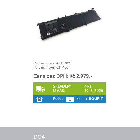
Part number:
451-BBYB
Part number:
GPM03
Cena bez DPH: Kč 2.979,-
SKLADEM:
4 ks
U VÁS:
10. 8. 2026
Počet:
Ks
> KOUPIT
DC4