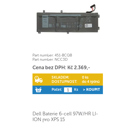
Part number:
451-BCQB
Part number:
NCC3D
Cena bez DPH: Kč 2.369,-
SKLADEM:
0 ks
DOSTUPNOST:
do 4 týdnů
Počet:
Ks
> KOUPIT
Dell Baterie 6-cell 97W/HR LI-
ION pro XPS 15