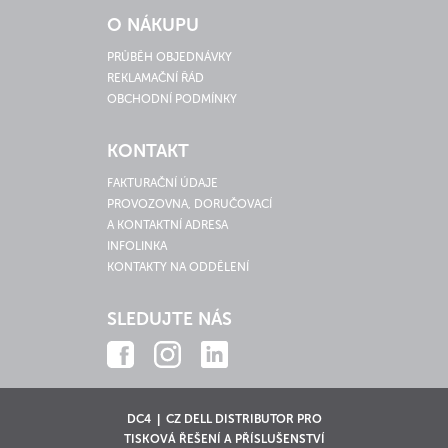
O NÁKUPU
PRŮBĚH OBJEDNÁVKY
REKLAMAČNÍ ŘÁD
OBCHODNÍ PODMÍNKY
KONTAKT
FAKTURAČNÍ ÚDAJE
PROVOZOVNA, DORUČOVACÍ
A KONTAKTNÍ ADRESA
INFOLINKA
KONTAKTY NA ODDĚLENÍ
SLEDUJTE NÁS
DC4 | CZ DELL DISTRIBUTOR PRO
TISKOVÁ ŘEŠENÍ A PŘÍSLUŠENSTVÍ