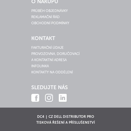
O NÁKUPU
PRŮBĚH OBJEDNÁVKY
REKLAMAČNÍ ŘÁD
OBCHODNÍ PODMÍNKY
KONTAKT
FAKTURAČNÍ ÚDAJE
PROVOZOVNA, DORUČOVACÍ
A KONTAKTNÍ ADRESA
INFOLINKA
KONTAKTY NA ODDĚLENÍ
SLEDUJTE NÁS
DC4 | CZ DELL DISTRIBUTOR PRO
TISKOVÁ ŘEŠENÍ A PŘÍSLUŠENSTVÍ