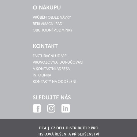
O NÁKUPU
PRŮBĚH OBJEDNÁVKY
REKLAMAČNÍ ŘÁD
OBCHODNÍ PODMÍNKY
KONTAKT
FAKTURAČNÍ ÚDAJE
PROVOZOVNA, DORUČOVACÍ
A KONTAKTNÍ ADRESA
INFOLINKA
KONTAKTY NA ODDĚLENÍ
SLEDUJTE NÁS
DC4 | CZ DELL DISTRIBUTOR PRO
TISKOVÁ ŘEŠENÍ A PŘÍSLUŠENSTVÍ