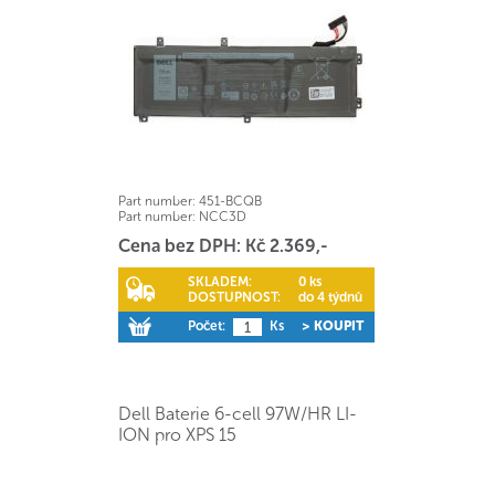
Part number:
451-BCQB
Part number:
NCC3D
Cena bez DPH: Kč 2.369,-
SKLADEM:
0 ks
DOSTUPNOST:
do 4 týdnů
Počet:
Ks
> KOUPIT
Dell Baterie 6-cell 97W/HR LI-
ION pro XPS 15