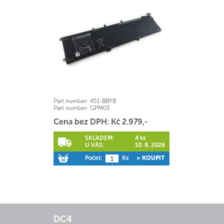
Part number:
451-BBYB
Part number:
GPM03
Cena bez DPH: Kč 2.979,-
SKLADEM:
4 ks
U VÁS:
10. 8. 2026
Počet:
Ks
> KOUPIT
DC4