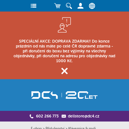
SPECIÁLNÍ AKCE: DOPRAVA ZDARMA!! Do konce
prázdnin od nás máte po celé ČR dopravné zdarma -
při doručení do boxu bez výjimky na všechny
objednávky, při doručení na adresu pro objednávky nad
1000 Kč.
602 266 773
dellstore@dc4.cz
E-shop
>
Příslušenství
>
Klávesnice & myši