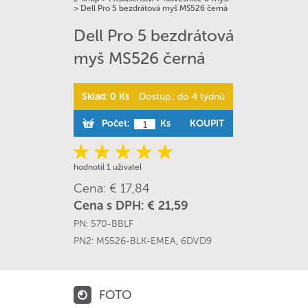
>
Dell Pro 5 bezdrátová myš MS526 černá
Dell Pro 5 bezdrátová
myš MS526 černá
Sklad: 0 Ks
Dostup.: do 4 týdnů
Počet:
Ks
KOUPIT
hodnotil 1 uživatel
Cena: € 17,84
Cena s DPH: € 21,59
PN:
570-BBLF
PN2:
MS526-BLK-EMEA
,
6DVD9
FOTO