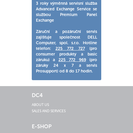
3 roky výměnná servisní služba
Advanced Exchange Service se
službou Premium Panel
Exchange
Záruční a pozáruční servis
zajišťuje společnost DELL
Computer, spol. s.r.o. Hotline
telefon:
225 772 727
(pro
consumer produkty a basic
záruku) a
225 772 969
(pro
záruky 24 x 7 a servis
Prosupport) od 8 do 17 hodin.
DC4
ABOUT US
SALES AND SERVICES
E-SHOP