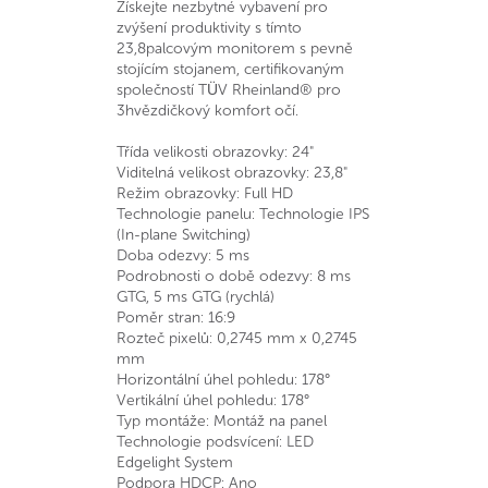
Získejte nezbytné vybavení pro
zvýšení produktivity s tímto
23,8palcovým monitorem s pevně
stojícím stojanem, certifikovaným
společností TÜV Rheinland® pro
3hvězdičkový komfort očí.
Třída velikosti obrazovky: 24"
Viditelná velikost obrazovky: 23,8"
Režim obrazovky: Full HD
Technologie panelu: Technologie IPS
(In-plane Switching)
Doba odezvy: 5 ms
Podrobnosti o době odezvy: 8 ms
GTG, 5 ms GTG (rychlá)
Poměr stran: 16:9
Rozteč pixelů: 0,2745 mm x 0,2745
mm
Horizontální úhel pohledu: 178°
Vertikální úhel pohledu: 178°
Typ montáže: Montáž na panel
Technologie podsvícení: LED
Edgelight System
Podpora HDCP: Ano