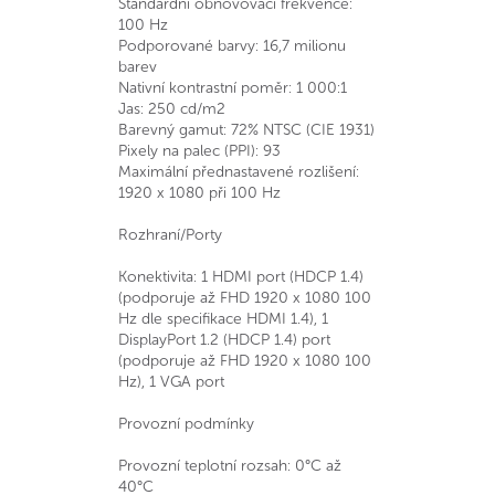
Standardní obnovovací frekvence:
100 Hz
Podporované barvy: 16,7 milionu
barev
Nativní kontrastní poměr: 1 000:1
Jas: 250 cd/m2
Barevný gamut: 72% NTSC (CIE 1931)
Pixely na palec (PPI): 93
Maximální přednastavené rozlišení:
1920 x 1080 při 100 Hz
Rozhraní/Porty
Konektivita: 1 HDMI port (HDCP 1.4)
(podporuje až FHD 1920 x 1080 100
Hz dle specifikace HDMI 1.4), 1
DisplayPort 1.2 (HDCP 1.4) port
(podporuje až FHD 1920 x 1080 100
Hz), 1 VGA port
Provozní podmínky
Provozní teplotní rozsah: 0°C až
40°C