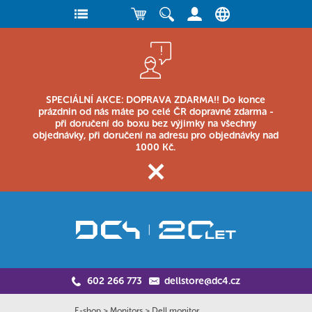
SPECIÁLNÍ AKCE: DOPRAVA ZDARMA!! Do konce
prázdnin od nás máte po celé ČR dopravné zdarma -
při doručení do boxu bez výjimky na všechny
objednávky, při doručení na adresu pro objednávky nad
1000 Kč.
602 266 773
dellstore@dc4.cz
E-shop
>
Monitors
>
Dell monitor