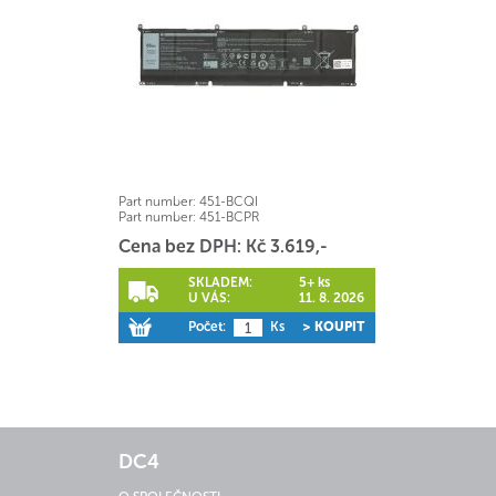
Part number:
451-BCQI
Part number:
451-BCPR
Cena bez DPH: Kč 3.619,-
SKLADEM:
5+ ks
U VÁS:
11. 8. 2026
Počet:
Ks
> KOUPIT
DC4