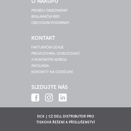
O NÁKUPU
PRŮBĚH OBJEDNÁVKY
REKLAMAČNÍ ŘÁD
OBCHODNÍ PODMÍNKY
KONTAKT
FAKTURAČNÍ ÚDAJE
PROVOZOVNA, DORUČOVACÍ
A KONTAKTNÍ ADRESA
INFOLINKA
KONTAKTY NA ODDĚLENÍ
SLEDUJTE NÁS
DC4 | CZ DELL DISTRIBUTOR PRO
TISKOVÁ ŘEŠENÍ A PŘÍSLUŠENSTVÍ