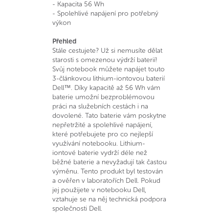
- Kapacita 56 Wh
- Spolehlivé napájení pro potřebný
výkon
Přehled
Stále cestujete? Už si nemusíte dělat
starosti s omezenou výdrží baterií!
Svůj notebook můžete napájet touto
3-článkovou lithium-iontovou baterií
Dell™. Díky kapacitě až 56 Wh vám
baterie umožní bezproblémovou
práci na služebních cestách i na
dovolené. Tato baterie vám poskytne
nepřetržité a spolehlivé napájení,
které potřebujete pro co nejlepší
využívání notebooku. Lithium-
iontové baterie vydrží déle než
běžné baterie a nevyžadují tak častou
výměnu. Tento produkt byl testován
a ověřen v laboratořích Dell. Pokud
jej použijete v notebooku Dell,
vztahuje se na něj technická podpora
společnosti Dell.