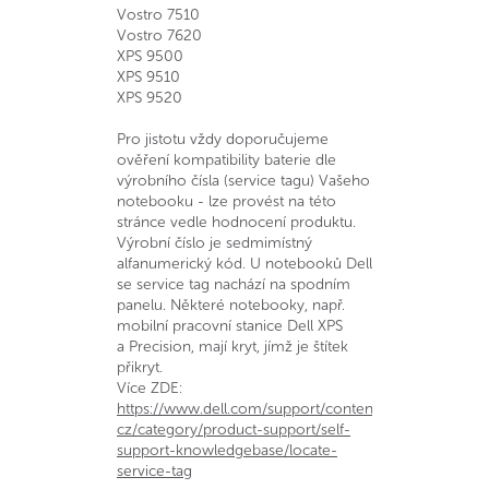
Vostro 7510
Vostro 7620
XPS 9500
XPS 9510
XPS 9520
Pro jistotu vždy doporučujeme
ověření kompatibility baterie dle
výrobního čísla (service tagu) Vašeho
notebooku - lze provést na této
stránce vedle hodnocení produktu.
Výrobní číslo je sedmimístný
alfanumerický kód. U notebooků Dell
se service tag nachází na spodním
panelu. Některé notebooky, např.
mobilní pracovní stanice Dell XPS
a Precision, mají kryt, jímž je štítek
přikryt.
Více ZDE:
https://www.dell.com/support/contents/cs-
cz/category/product-support/self-
support-knowledgebase/locate-
service-tag