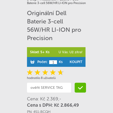
Baterie 3-cell 56W/HR LI-ION pro Precision
Originální Dell
Baterie 3-cell
56W/HR LI-ION pro
Precision
Sklad: 5+ Ks
U Vás: Už zítra!
Počet:
Ks
KOUPIT
hodnotilo 8 uživatelů
Cena: Kč 2.369,-
Cena s DPH: Kč 2.866,49
PN:
451-BCQH