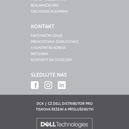
REKLAMAČNÍ ŘÁD
OBCHODNÍ PODMÍNKY
KONTAKT
FAKTURAČNÍ ÚDAJE
PROVOZOVNA, DORUČOVACÍ
A KONTAKTNÍ ADRESA
INFOLINKA
KONTAKTY NA ODDĚLENÍ
SLEDUJTE NÁS
DC4 | CZ DELL DISTRIBUTOR PRO
TISKOVÁ ŘEŠENÍ A PŘÍSLUŠENSTVÍ