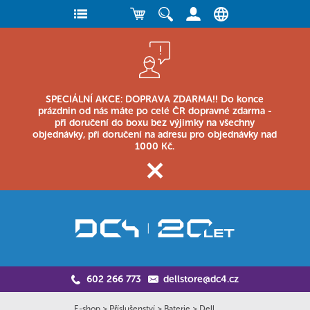
SPECIÁLNÍ AKCE: DOPRAVA ZDARMA!! Do konce
prázdnin od nás máte po celé ČR dopravné zdarma -
při doručení do boxu bez výjimky na všechny
objednávky, při doručení na adresu pro objednávky nad
1000 Kč.
602 266 773
dellstore@dc4.cz
E-shop
>
Příslušenství
>
Baterie
>
Dell