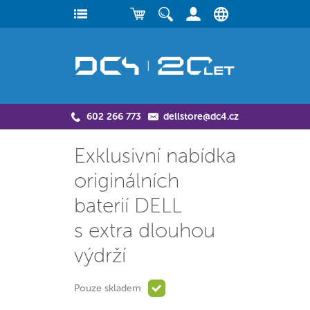
602 266 773
dellstore@dc4.cz
Exklusivní nabídka
originálních
baterií DELL
s extra dlouhou
výdrží
Pouze skladem