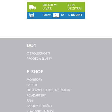
SKLADEM:
5+ ks
U VÁS:
UŽ ZÍTRA!
Počet:
Ks
> KOUPIT
DC4
O SPOLEČNOSTI
PRODEJ A SLUŽBY
E-SHOP
MONITORY
BATERIE
DOKOVACÍ STANICE & STOJANY
AC ADAPTÉRY
RAM
BATOHY & BRAŠNY
KLÁVESNICE & MYŠI