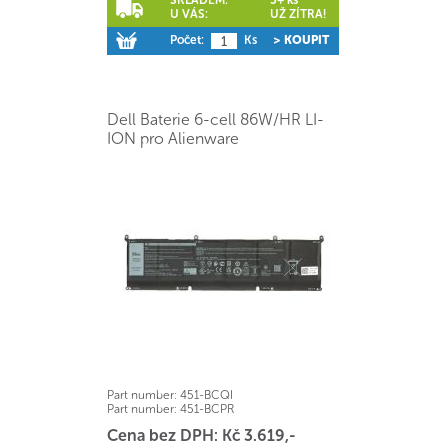
SKLADEM:
5+ ks
U VÁS:
UŽ ZÍTRA!
Počet:
Ks
> KOUPIT
Dell Baterie 6-cell 86W/HR LI-
ION pro Alienware
Part number:
451-BCQI
Part number:
451-BCPR
Cena bez DPH: Kč 3.619,-