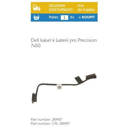
SKLADEM:
0 ks
DOSTUPNOST:
do 4 týdnů
Počet:
Ks
> KOUPIT
Dell kabel k baterii pro Precision
7x50
Part number:
J6M97
Part number:
CPL-J6M97