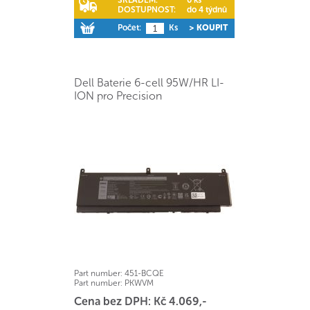
SKLADEM:
0 ks
DOSTUPNOST:
do 4 týdnů
Počet:
Ks
> KOUPIT
Dell Baterie 6-cell 95W/HR LI-
ION pro Precision
Part number:
451-BCQE
Part number:
PKWVM
Cena bez DPH: Kč 4.069,-