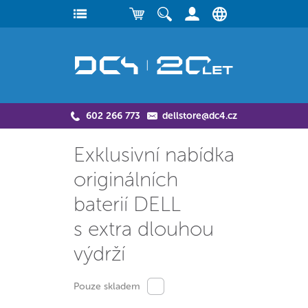
602 266 773
dellstore@dc4.cz
Exklusivní nabídka
originálních
baterií DELL
s extra dlouhou
výdrží
Pouze skladem