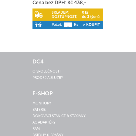
Cena bez DPH: Kč 438,-
SKLADEM:
0 ks
DOSTUPNOST:
do 3 týdnů
Počet:
Ks
> KOUPIT
DC4
O SPOLEČNOSTI
PRODEJ A SLUŽBY
E-SHOP
MONITORY
BATERIE
DOKOVACÍ STANICE & STOJANY
AC ADAPTÉRY
RAM
BATOHY & BRAŠNY