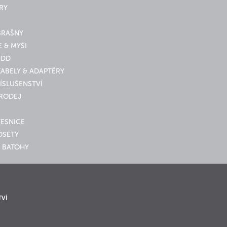
RY
BRAŠNY
 & MYŠI
HDD
KABELY & ADAPTÉRY
ÍSLUŠENSTVÍ
PRODEJ
VESNICE
DSETY
 BATOHY
TVÍ