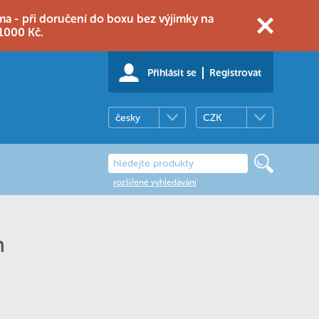
 - při doručení do boxu bez výjimky na
1000 Kč.
Přihlásit se
Registrovat
česky
CZK
rozšířené vyhledávání
n