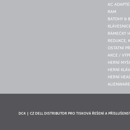
AC ADAPTÉ
RAM
BATOHY & 
KLÁVESNICE
RÁMEČKY 
REDUKCE, 
OSTATNÍ PŘ
AKCE / VÝ
HERNÍ MYŠI
HERNÍ KLÁ
HERNÍ HEA
ALIENWARE
DC4 | CZ DELL DISTRIBUTOR PRO TISKOVÁ ŘEŠENÍ A PŘÍSLUŠENS