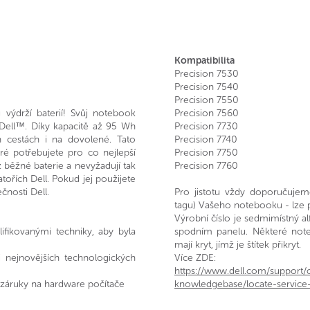
Kompatibilita
Precision 7530
Precision 7540
Precision 7550
 výdrží baterií! Svůj notebook
Precision 7560
 Dell™. Díky kapacitě až 95 Wh
Precision 7730
 cestách i na dovolené. Tato
Precision 7740
eré potřebujete pro co nejlepší
Precision 7750
 běžné baterie a nevyžadují tak
Precision 7760
ořích Dell. Pokud jej použijete
čnosti Dell.
Pro jistotu vždy doporučujeme
tagu) Vašeho notebooku - lze 
Výrobní číslo je sedmimístný a
lifikovanými techniky, aby byla
spodním panelu. Některé noteb
mají kryt, jímž je štítek přikryt.
aci nejnovějších technologických
Více ZDE:
https://www.dell.com/support/
t záruky na hardware počítače
knowledgebase/locate-service