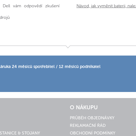
tí Dell vám odpovědí zkušení
Návod, jak vyměnit baterii, nal
drojů
áruka 24 měsíců spotřebitel / 12 měsíců podnikatel
O NÁKUPU
PRŮBĚH OBJEDNÁVKY
REKLAMAČNÍ ŘÁD
STANICE & STOJANY
OBCHODNÍ PODMÍNKY