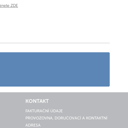
eznete ZDE
KONTAKT
FAKTURAČNÍ ÚDAJE
PROVOZOVNA, DORUČOVACÍ A KONTAKTNÍ
ADRESA