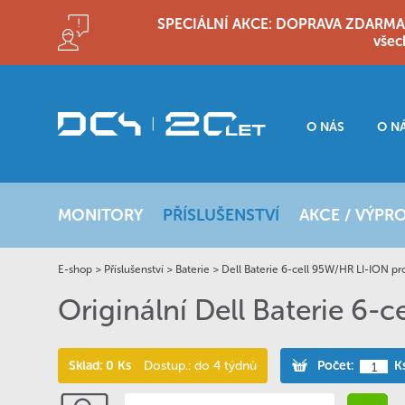
SPECIÁLNÍ AKCE: DOPRAVA ZDARMA!! D
všec
O NÁS
O N
MONITORY
PŘÍSLUŠENSTVÍ
AKCE / VÝPR
E-shop
>
Příslušenství
>
Baterie
>
Dell Baterie 6-cell 95W/HR LI-ION pr
Originální Dell Baterie 6-
Sklad: 0 Ks
Dostup.: do 4 týdnů
Počet:
K