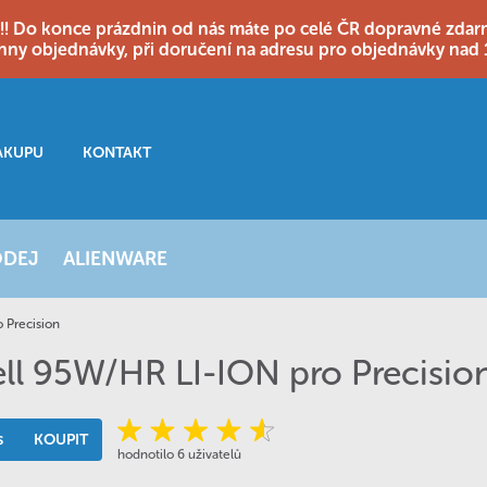
o konce prázdnin od nás máte po celé ČR dopravné zdarma
hny objednávky, při doručení na adresu pro objednávky nad 
ÁKUPU
KONTAKT
ODEJ
ALIENWARE
o Precision
cell 95W/HR LI-ION pro Precisio
s
KOUPIT
hodnotilo 6 uživatelů