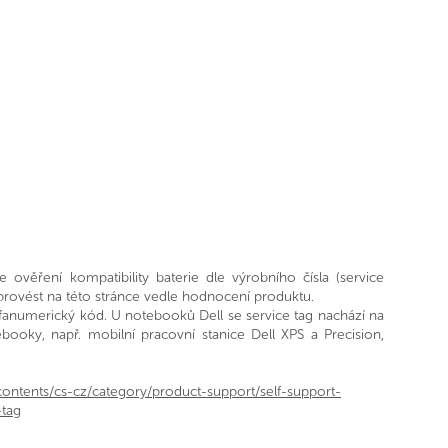
 ověření kompatibility baterie dle výrobního čísla (service
provést na této stránce vedle hodnocení produktu.
lfanumerický kód. U notebooků Dell se service tag nachází na
ooky, např. mobilní pracovní stanice Dell XPS a Precision,
contents/cs-cz/category/product-support/self-support-
-tag