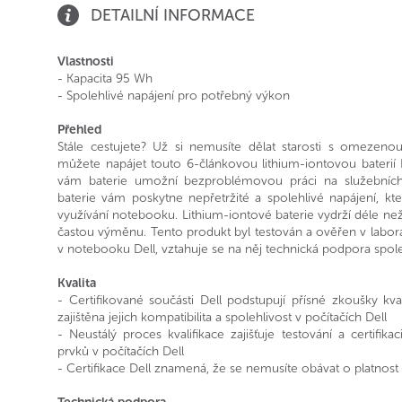
DETAILNÍ INFORMACE
Vlastnosti
- Kapacita 95 Wh
- Spolehlivé napájení pro potřebný výkon
Přehled
Stále cestujete? Už si nemusíte dělat starosti s omezenou
můžete napájet touto 6-článkovou lithium-iontovou baterií
vám baterie umožní bezproblémovou práci na služebních
baterie vám poskytne nepřetržité a spolehlivé napájení, kt
využívání notebooku. Lithium-iontové baterie vydrží déle než
častou výměnu. Tento produkt byl testován a ověřen v laborat
v notebooku Dell, vztahuje se na něj technická podpora spole
Kvalita
- Certifikované součásti Dell podstupují přísné zkoušky kva
zajištěna jejich kompatibilita a spolehlivost v počítačích Dell
- Neustálý proces kvalifikace zajišťuje testování a certifik
prvků v počítačích Dell
- Certifikace Dell znamená, že se nemusíte obávat o platnos