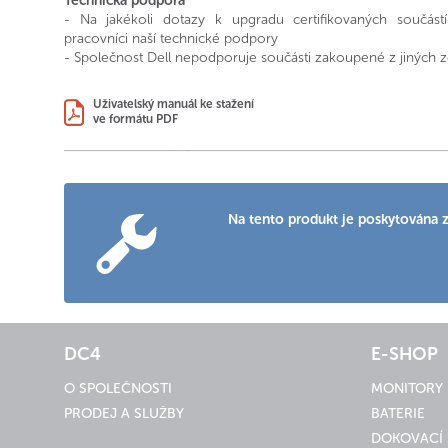
Technická podpora
- Na jakékoli dotazy k upgradu certifikovaných součás
pracovníci naší technické podpory
- Společnost Dell nepodporuje součásti zakoupené z jiných z
Uživatelský manuál ke stažení
ve formátu PDF
Na tento produkt je poskytována z
DC4
E-SHOP
O SPOLEČNOSTI
MONITORY
PRODEJ A SLUŽBY
BATERIE
DOKOVACÍ 