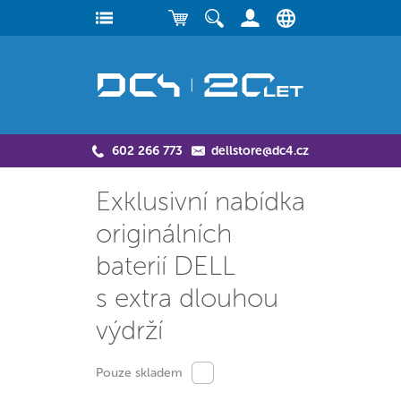
602 266 773
dellstore@dc4.cz
Exklusivní nabídka
originálních
baterií DELL
s extra dlouhou
výdrží
Pouze skladem