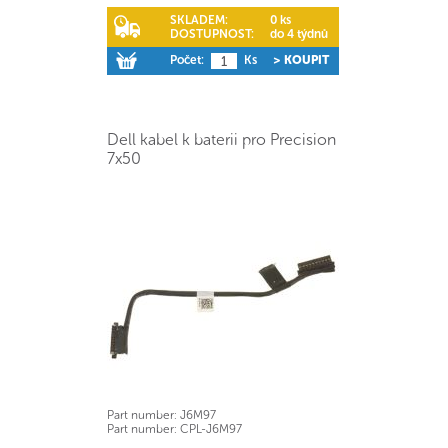
SKLADEM:
0 ks
DOSTUPNOST:
do 4 týdnů
Počet:
Ks
> KOUPIT
Dell kabel k baterii pro Precision
7x50
Part number:
J6M97
Part number:
CPL-J6M97