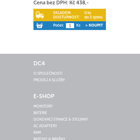
Cena bez DPH: Kč 438,-
SKLADEM:
0 ks
DOSTUPNOST:
do 3 týdnů
Počet:
Ks
> KOUPIT
DC4
O SPOLEČNOSTI
PRODEJ A SLUŽBY
E-SHOP
MONITORY
BATERIE
DOKOVACÍ STANICE & STOJANY
AC ADAPTÉRY
RAM
BATOHY & BRAŠNY