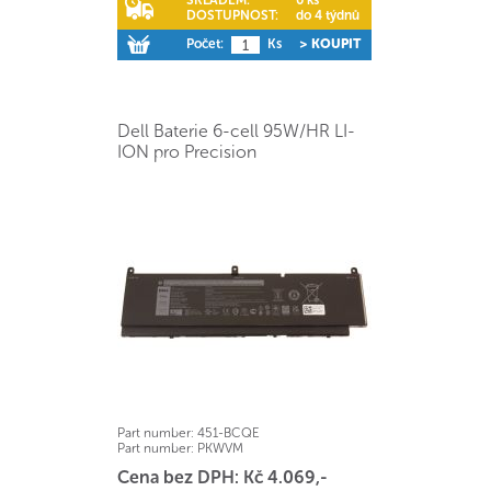
SKLADEM:
0 ks
DOSTUPNOST:
do 4 týdnů
Počet:
Ks
> KOUPIT
Dell Baterie 6-cell 95W/HR LI-
ION pro Precision
Part number:
451-BCQE
Part number:
PKWVM
Cena bez DPH: Kč 4.069,-