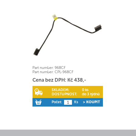
Part number:
968CF
Part number:
CPL-968CF
Cena bez DPH: Kč 438,-
SKLADEM:
0 ks
DOSTUPNOST:
do 3 týdnů
Počet:
Ks
> KOUPIT