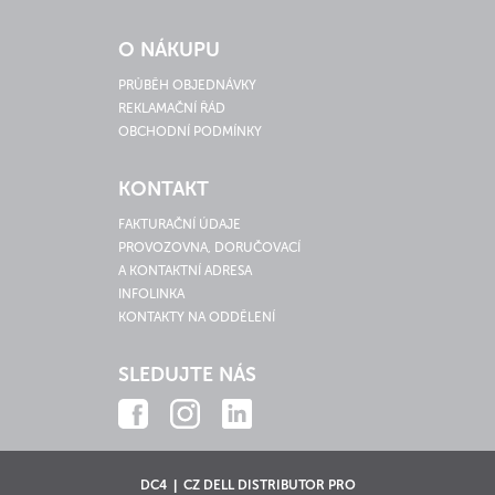
O NÁKUPU
PRŮBĚH OBJEDNÁVKY
REKLAMAČNÍ ŘÁD
OBCHODNÍ PODMÍNKY
KONTAKT
FAKTURAČNÍ ÚDAJE
PROVOZOVNA, DORUČOVACÍ
A KONTAKTNÍ ADRESA
INFOLINKA
KONTAKTY NA ODDĚLENÍ
SLEDUJTE NÁS
DC4 | CZ DELL DISTRIBUTOR PRO