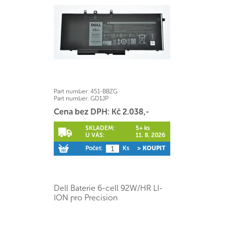
Part number:
451-BBZG
Part number:
GD1JP
Cena bez DPH: Kč 2.038,-
SKLADEM:
5+ ks
U VÁS:
11. 8. 2026
Počet:
Ks
> KOUPIT
Dell Baterie 6-cell 92W/HR LI-
ION pro Precision