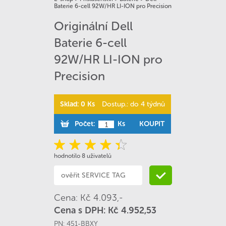
Baterie 6-cell 92W/HR LI-ION pro Precision
Originální Dell
Baterie 6-cell
92W/HR LI-ION pro
Precision
Sklad: 0 Ks
Dostup.: do 4 týdnů
Počet:
Ks
KOUPIT
hodnotilo 8 uživatelů
Cena: Kč 4.093,-
Cena s DPH: Kč 4.952,53
PN:
451-BBXY