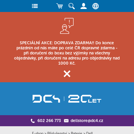
SPECIÁLNÍ AKCE: DOPRAVA ZDARMA!! Do konce
prázdnin od nás máte po celé ČR dopravné zdarma -
při doručení do boxu bez výjimky na všechny
objednávky, při doručení na adresu pro objednávky nad
1000 Kč.
602 266 773
dellstore@dc4.cz
E-shop
>
Příslušenství
>
Baterie
>
Dell