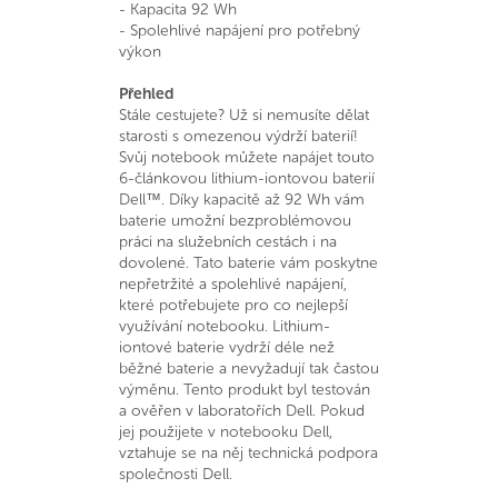
- Kapacita 92 Wh
- Spolehlivé napájení pro potřebný
výkon
Přehled
Stále cestujete? Už si nemusíte dělat
starosti s omezenou výdrží baterií!
Svůj notebook můžete napájet touto
6-článkovou lithium-iontovou baterií
Dell™. Díky kapacitě až 92 Wh vám
baterie umožní bezproblémovou
práci na služebních cestách i na
dovolené. Tato baterie vám poskytne
nepřetržité a spolehlivé napájení,
které potřebujete pro co nejlepší
využívání notebooku. Lithium-
iontové baterie vydrží déle než
běžné baterie a nevyžadují tak častou
výměnu. Tento produkt byl testován
a ověřen v laboratořích Dell. Pokud
jej použijete v notebooku Dell,
vztahuje se na něj technická podpora
společnosti Dell.