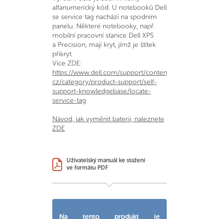
alfanumerický kód. U notebooků Dell
se service tag nachází na spodním
panelu. Některé notebooky, např.
mobilní pracovní stanice Dell XPS
a Precision, mají kryt, jímž je štítek
přikryt.
Více ZDE:
https://www.dell.com/support/contents/cs-
cz/category/product-support/self-
support-knowledgebase/locate-
service-tag
Návod, jak vyměnit baterii, naleznete
ZDE
Uživatelský manuál ke stažení
ve formátu PDF
Na tento produkt je