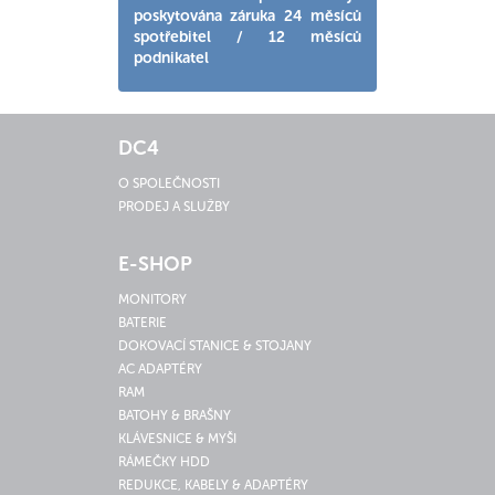
poskytována záruka 24 měsíců
spotřebitel / 12 měsíců
podnikatel
DC4
O SPOLEČNOSTI
PRODEJ A SLUŽBY
E-SHOP
MONITORY
BATERIE
DOKOVACÍ STANICE & STOJANY
AC ADAPTÉRY
RAM
BATOHY & BRAŠNY
KLÁVESNICE & MYŠI
RÁMEČKY HDD
REDUKCE, KABELY & ADAPTÉRY