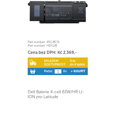
Part number:
451-BCSI
Part number:
HDGJ8
Cena bez DPH: Kč 2.369,-
SKLADEM:
0 ks
DOSTUPNOST:
do 4 týdnů
Počet:
Ks
> KOUPIT
Dell Baterie 4-cell 63W/HR LI-
ION pro Latitude