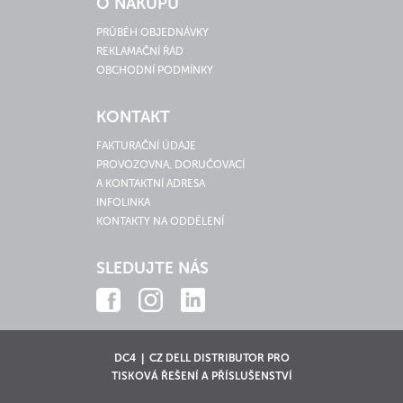
O NÁKUPU
PRŮBĚH OBJEDNÁVKY
REKLAMAČNÍ ŘÁD
OBCHODNÍ PODMÍNKY
KONTAKT
FAKTURAČNÍ ÚDAJE
PROVOZOVNA, DORUČOVACÍ
A KONTAKTNÍ ADRESA
INFOLINKA
KONTAKTY NA ODDĚLENÍ
SLEDUJTE NÁS
DC4 | CZ DELL DISTRIBUTOR PRO
TISKOVÁ ŘEŠENÍ A PŘÍSLUŠENSTVÍ