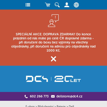
SPECIÁLNÍ AKCE: DOPRAVA ZDARMA!! Do konce
prázdnin od nás máte po celé ČR dopravné zdarma -
při doručení do boxu bez výjimky na všechny
objednávky, při doručení na adresu pro objednávky nad
1000 Kč.
602 266 773
dellstore@dc4.cz
E-shop
>
Příslušenství
>
Baterie
>
Dell