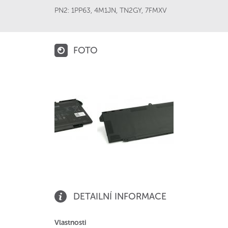
PN2:
1PP63
,
4M1JN
,
TN2GY
,
7FMXV
FOTO
DETAILNÍ INFORMACE
Vlastnosti