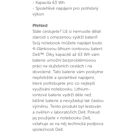
- Kapacita 63 Wh
- Spolehlivé napájení pro potřebný
výkon
Přehled
Stále cestujete? Už si nemusíte dělat
starosti s omezenou výdrží baterií!
Svůj notebook můžete napájet touto
4-článkovou lithium-iontovou baterií
Dell™. Díky kapacitě až 63 Wh vám
baterie umožní bezproblémovou
práci na služebních cestách i na
dovolené. Tato baterie vám poskytne
nepřetržité a spolehlivé napájení,
které potřebujete pro co nejlepší
využívání notebooku. Lithium-
iontové baterie vydrží déle než
běžné baterie a nevyžadují tak častou
výměnu. Tento produkt byl testován
a ověřen v laboratořích Dell. Pokud
jej použijete v notebooku Dell,
vztahuje se na něj technická podpora
společnosti Dell.