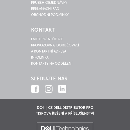
PRŮBĚH OBJEDNÁVKY
REKLAMAČNÍ ŘÁD
OBCHODNÍ PODMÍNKY
KONTAKT
FAKTURAČNÍ ÚDAJE
PROVOZOVNA, DORUČOVACÍ
A KONTAKTNÍ ADRESA
INFOLINKA
KONTAKTY NA ODDĚLENÍ
SLEDUJTE NÁS
DC4 | CZ DELL DISTRIBUTOR PRO
TISKOVÁ ŘEŠENÍ A PŘÍSLUŠENSTVÍ