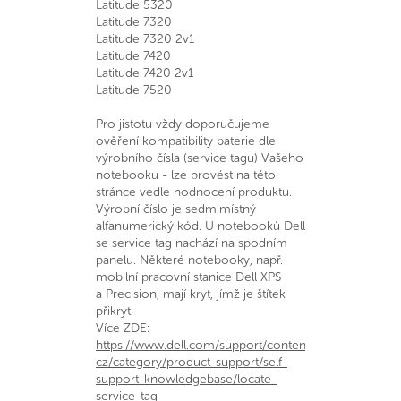
Latitude 5320
Latitude 7320
Latitude 7320 2v1
Latitude 7420
Latitude 7420 2v1
Latitude 7520
Pro jistotu vždy doporučujeme
ověření kompatibility baterie dle
výrobního čísla (service tagu) Vašeho
notebooku - lze provést na této
stránce vedle hodnocení produktu.
Výrobní číslo je sedmimístný
alfanumerický kód. U notebooků Dell
se service tag nachází na spodním
panelu. Některé notebooky, např.
mobilní pracovní stanice Dell XPS
a Precision, mají kryt, jímž je štítek
přikryt.
Více ZDE:
https://www.dell.com/support/contents/cs-
cz/category/product-support/self-
support-knowledgebase/locate-
service-tag