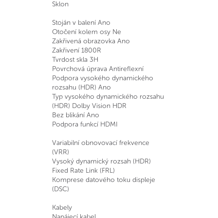
Sklon
Stoján v balení Ano
Otočení kolem osy Ne
Zakřivená obrazovka Ano
Zakřivení 1800R
Tvrdost skla 3H
Povrchová úprava Antireflexní
Podpora vysokého dynamického
rozsahu (HDR) Ano
Typ vysokého dynamického rozsahu
(HDR) Dolby Vision HDR
Bez blikání Ano
Podpora funkcí HDMI
Variabilní obnovovací frekvence
(VRR)
Vysoký dynamický rozsah (HDR)
Fixed Rate Link (FRL)
Komprese datového toku displeje
(DSC)
Kabely
Napájecí kabel