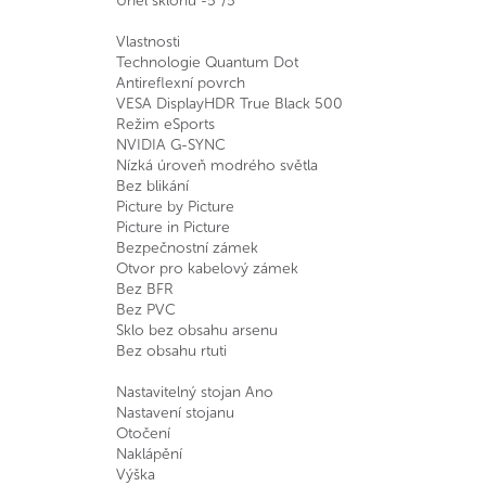
Úhel sklonu -5°/5°
Vlastnosti
Technologie Quantum Dot
Antireflexní povrch
VESA DisplayHDR True Black 500
Režim eSports
NVIDIA G-SYNC
Nízká úroveň modrého světla
Bez blikání
Picture by Picture
Picture in Picture
Bezpečnostní zámek
Otvor pro kabelový zámek
Bez BFR
Bez PVC
Sklo bez obsahu arsenu
Bez obsahu rtuti
Nastavitelný stojan Ano
Nastavení stojanu
Otočení
Naklápění
Výška