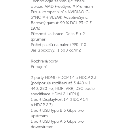
Technologie zabraňující trhání
obrazu AMD FreeSync™ Premium
Pro + kompatibilní s NVIDIA® G-
SYNC™ + VESA® AdaptiveSync
Barevný gamut: 99 % DCI-P3 (CIE
1976)
Přesnost kalibrace: Delta E < 2
(průměr)
Počet pixelů na palec (PPI): 110
Jas (špičkový): 1 300 cd/m2
Rozhraní/porty
Připojení
2 porty HDMI (HDCP 1.4 a HDCP 2.3)
(podporuje rozlišení až 3 440 × 1
440, 280 Hz, HDR, VRR, DSC podle
specifikace HDMI 2.1 (FRL))
1 port DisplayPort 1.4 (HDCP 1.4
a HDCP 2.3)
1 port USB typu B 5 Gbps pro
upstream
1 port USB typu A 5 Gbps pro
downstream