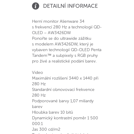
DETAILNÍ INFORMACE
Herní monitor Alienware 34
s frekvencí 280 Hz a technologií QD-
OLED – AW3426DW
Ponořte se do ultrawide zážitku
s modelem AW3426DW, který je
vybaven technologií QD-OLED Penta
Tandem™ a subpixely s RGB pruhy
pro živé a realistické podání barev.
Video
Maximální rozlišení 3440 x 1440 při
280 Hz
Standardní obnovovací frekvence
280 Hz
Podporované barvy 1,07 miliardy
barev
Hloubka barev 10 bitů
Dynamický kontrastní poměr 1 500
000:1
Jas 300 cd/m2