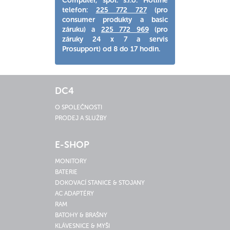
Computer, spol. s.r.o. Hotline
telefon:
225 772 727
(pro
consumer produkty a basic
záruku) a
225 772 969
(pro
záruky 24 x 7 a servis
Prosupport) od 8 do 17 hodin.
DC4
O SPOLEČNOSTI
PRODEJ A SLUŽBY
E-SHOP
MONITORY
BATERIE
DOKOVACÍ STANICE & STOJANY
AC ADAPTÉRY
RAM
BATOHY & BRAŠNY
KLÁVESNICE & MYŠI