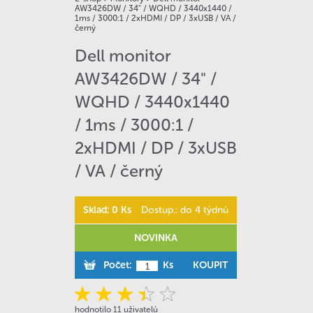
AW3426DW / 34" / WQHD / 3440x1440 /
1ms / 3000:1 / 2xHDMI / DP / 3xUSB / VA /
černý
Dell monitor
AW3426DW / 34" /
WQHD / 3440x1440
/ 1ms / 3000:1 /
2xHDMI / DP / 3xUSB
/ VA / černý
Sklad: 0 Ks
Dostup.: do 4 týdnů
NOVINKA
Počet:
Ks
KOUPIT
hodnotilo 11 uživatelů