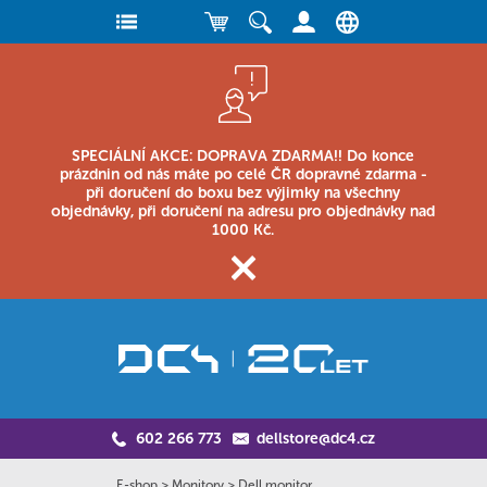
SPECIÁLNÍ AKCE: DOPRAVA ZDARMA!! Do konce
prázdnin od nás máte po celé ČR dopravné zdarma -
při doručení do boxu bez výjimky na všechny
objednávky, při doručení na adresu pro objednávky nad
1000 Kč.
602 266 773
dellstore@dc4.cz
E-shop
>
Monitory
>
Dell monitor