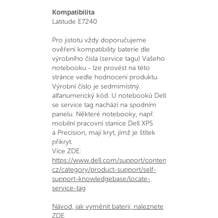
Kompatibilita
Latitude E7240
Pro jistotu vždy doporučujeme
ověření kompatibility baterie dle
výrobního čísla (service tagu) Vašeho
notebooku - lze provést na této
stránce vedle hodnocení produktu.
Výrobní číslo je sedmimístný
alfanumerický kód. U notebooků Dell
se service tag nachází na spodním
panelu. Některé notebooky, např.
mobilní pracovní stanice Dell XPS
a Precision, mají kryt, jímž je štítek
přikryt.
Více ZDE:
https://www.dell.com/support/contents/cs-
cz/category/product-support/self-
support-knowledgebase/locate-
service-tag
Návod, jak vyměnit baterii, naleznete
ZDE