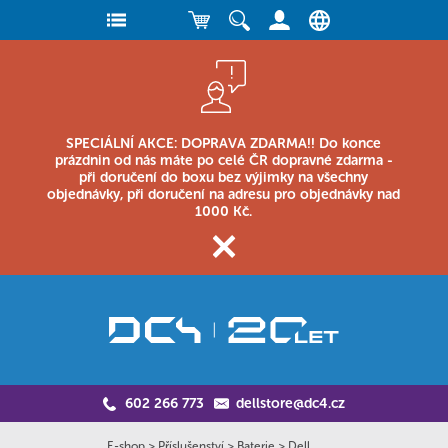
SPECIÁLNÍ AKCE: DOPRAVA ZDARMA!! Do konce
prázdnin od nás máte po celé ČR dopravné zdarma -
při doručení do boxu bez výjimky na všechny
objednávky, při doručení na adresu pro objednávky nad
1000 Kč.
602 266 773
dellstore@dc4.cz
E-shop
>
Příslušenství
>
Baterie
>
Dell