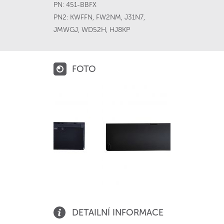
PN:
451-BBFX
PN2:
KWFFN
,
FW2NM
,
J31N7
,
JMWGJ
,
WD52H
,
HJ8KP
FOTO
DETAILNÍ INFORMACE