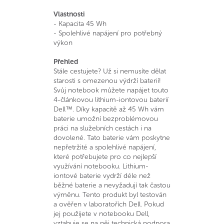
Vlastnosti
- Kapacita 45 Wh
- Spolehlivé napájení pro potřebný
výkon
Přehled
Stále cestujete? Už si nemusíte dělat
starosti s omezenou výdrží baterií!
Svůj notebook můžete napájet touto
4-článkovou lithium-iontovou baterií
Dell™. Díky kapacitě až 45 Wh vám
baterie umožní bezproblémovou
práci na služebních cestách i na
dovolené. Tato baterie vám poskytne
nepřetržité a spolehlivé napájení,
které potřebujete pro co nejlepší
využívání notebooku. Lithium-
iontové baterie vydrží déle než
běžné baterie a nevyžadují tak častou
výměnu. Tento produkt byl testován
a ověřen v laboratořích Dell. Pokud
jej použijete v notebooku Dell,
vztahuje se na něj technická podpora