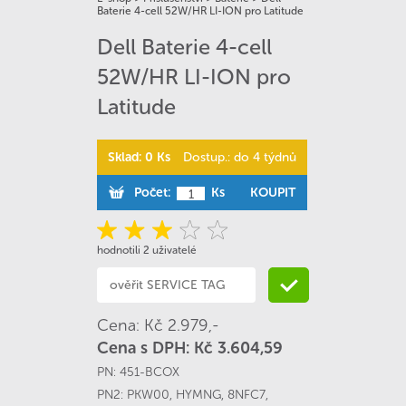
Baterie 4-cell 52W/HR LI-ION pro Latitude
Dell Baterie 4-cell
52W/HR LI-ION pro
Latitude
Sklad: 0 Ks
Dostup.: do 4 týdnů
Počet:
Ks
KOUPIT
hodnotili 2 uživatelé
Cena: Kč 2.979,-
Cena s DPH: Kč 3.604,59
PN:
451-BCOX
PN2:
PKW00
,
HYMNG
,
8NFC7
,