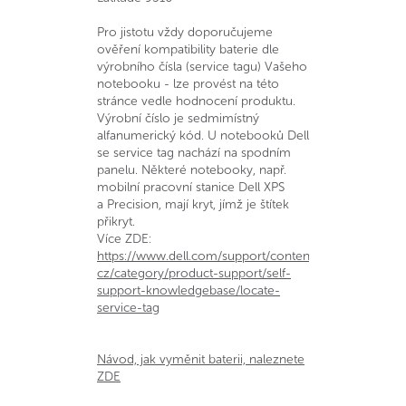
Pro jistotu vždy doporučujeme
ověření kompatibility baterie dle
výrobního čísla (service tagu) Vašeho
notebooku - lze provést na této
stránce vedle hodnocení produktu.
Výrobní číslo je sedmimístný
alfanumerický kód. U notebooků Dell
se service tag nachází na spodním
panelu. Některé notebooky, např.
mobilní pracovní stanice Dell XPS
a Precision, mají kryt, jímž je štítek
přikryt.
Více ZDE:
https://www.dell.com/support/contents/cs-
cz/category/product-support/self-
support-knowledgebase/locate-
service-tag
Návod, jak vyměnit baterii, naleznete
ZDE