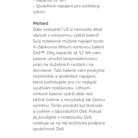
- Kapacita 52 Wh
- Spolehlivé napájení pro potřebný
výkon
Přehled
Stále cestujete? Už si nemusíte dělat
starosti s omezenou výdrží baterií!
Svůj notebook můžete napájet touto
4-článkovou lithium-iontovou baterií
Dell™. Díky kapacitě až 52 Wh vám
baterie umožní bezproblémovou
práci na služebních cestách i na
dovolené. Tato baterie vám poskytne
nepřetržité a spolehlivé napájení,
které potřebujete pro co nejlepší
využívání notebooku. Lithium-
iontové baterie vydrží déle než
běžné baterie a nevyžadují tak častou
výměnu. Tento produkt byl testován
a ověřen v laboratořích Dell. Pokud
jej použijete v notebooku Dell,
vztahuje se na něj technická podpora
společnosti Dell.