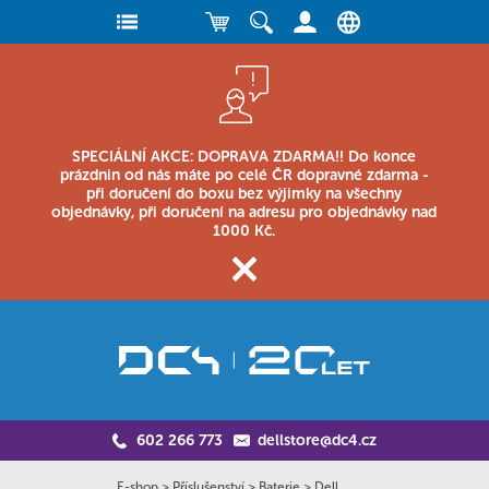
SPECIÁLNÍ AKCE: DOPRAVA ZDARMA!! Do konce
prázdnin od nás máte po celé ČR dopravné zdarma -
při doručení do boxu bez výjimky na všechny
objednávky, při doručení na adresu pro objednávky nad
1000 Kč.
602 266 773
dellstore@dc4.cz
E-shop
>
Příslušenství
>
Baterie
>
Dell