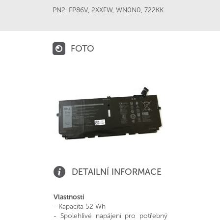
PN2:
FP86V
,
2XXFW
,
WN0N0
,
722KK
FOTO
DETAILNÍ INFORMACE
Vlastnosti
- Kapacita 52 Wh
- Spolehlivé napájení pro potřebný