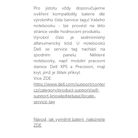
Pro jistotu vždy doporučujeme
ověření kompatibility baterie dle
výrobního čísla (service tagu) Vašeho
notebooku - lze provést na této
stránce vedle hodnocení produktu.
Výrobní číslo je sedmimístný
alfanumerický kód. U notebooků
Dell se service tag nachází na
spodním panelu. Některé
notebooky, např. mobilní pracovní
stanice Dell XPS a Precision, mají
kryt, jímž je štítek přikryt.
Více ZDE:
https://www.dell.com/support/contents/cs-
cz/category/product-support/self-
support-knowledgebase/locate-
service-tag
Návod, jak vyměnit baterii, naleznete
ZDE