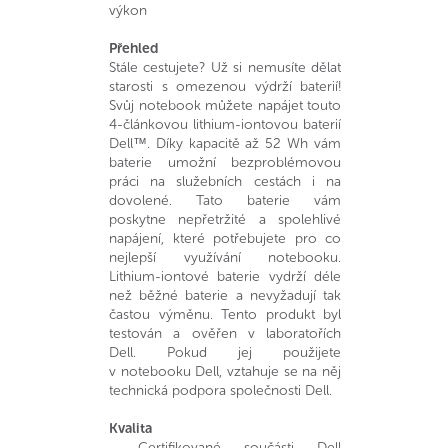
výkon
Přehled
Stále cestujete? Už si nemusíte dělat
starosti s omezenou výdrží baterií!
Svůj notebook můžete napájet touto
4-článkovou lithium-iontovou baterií
Dell™. Díky kapacitě až 52 Wh vám
baterie umožní bezproblémovou
práci na služebních cestách i na
dovolené. Tato baterie vám
poskytne nepřetržité a spolehlivé
napájení, které potřebujete pro co
nejlepší využívání notebooku.
Lithium-iontové baterie vydrží déle
než běžné baterie a nevyžadují tak
častou výměnu. Tento produkt byl
testován a ověřen v laboratořích
Dell. Pokud jej použijete
v notebooku Dell, vztahuje se na něj
technická podpora společnosti Dell.
Kvalita
- Certifikované součásti Dell