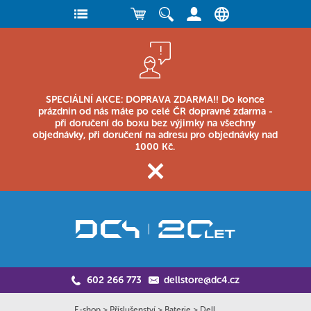
SPECIÁLNÍ AKCE: DOPRAVA ZDARMA!! Do konce
prázdnin od nás máte po celé ČR dopravné zdarma -
při doručení do boxu bez výjimky na všechny
objednávky, při doručení na adresu pro objednávky nad
1000 Kč.
602 266 773
dellstore@dc4.cz
E-shop
>
Příslušenství
>
Baterie
>
Dell