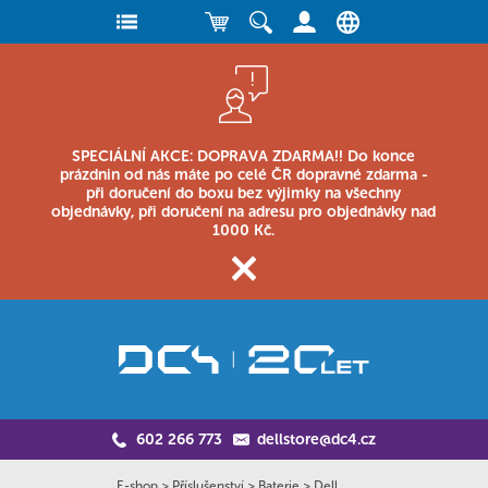
SPECIÁLNÍ AKCE: DOPRAVA ZDARMA!! Do konce
prázdnin od nás máte po celé ČR dopravné zdarma -
při doručení do boxu bez výjimky na všechny
objednávky, při doručení na adresu pro objednávky nad
1000 Kč.
602 266 773
dellstore@dc4.cz
E-shop
>
Příslušenství
>
Baterie
>
Dell