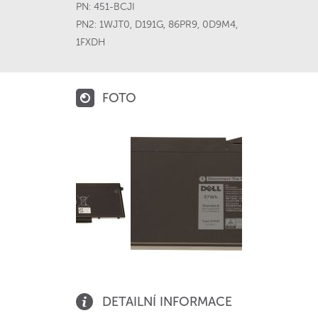
PN:
451-BCJI
PN2:
1WJT0
,
D191G
,
86PR9
,
0D9M4
,
1FXDH
FOTO
DETAILNÍ INFORMACE