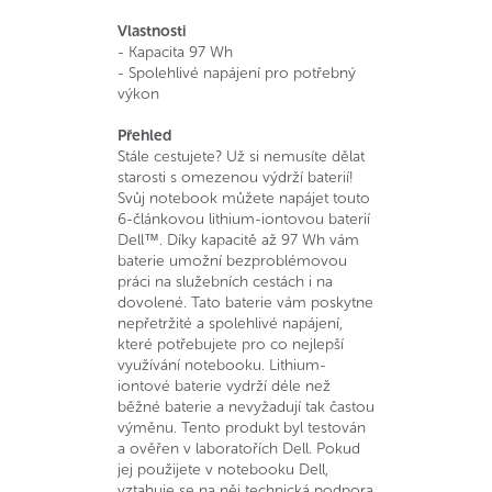
Vlastnosti
- Kapacita 97 Wh
- Spolehlivé napájení pro potřebný
výkon
Přehled
Stále cestujete? Už si nemusíte dělat
starosti s omezenou výdrží baterií!
Svůj notebook můžete napájet touto
6-článkovou lithium-iontovou baterií
Dell™. Díky kapacitě až 97 Wh vám
baterie umožní bezproblémovou
práci na služebních cestách i na
dovolené. Tato baterie vám poskytne
nepřetržité a spolehlivé napájení,
které potřebujete pro co nejlepší
využívání notebooku. Lithium-
iontové baterie vydrží déle než
běžné baterie a nevyžadují tak častou
výměnu. Tento produkt byl testován
a ověřen v laboratořích Dell. Pokud
jej použijete v notebooku Dell,
vztahuje se na něj technická podpora