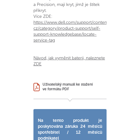
a Precision, mají kryt, jímž je štítek
přikryt.
Více ZDE:
https://www.dell.com/support/contents/cs-
cz/category/product-support/self-
support-knowledgebase/locate-
service-tag
Návod, jak vyměnit baterii, naleznete
ZDE
Uživatelský manuál ke stažení
ve formátu PDF
Na tento produkt je
poskytována záruka 24 měsíců
spotřebitel / 12 měsíců
podnikatel