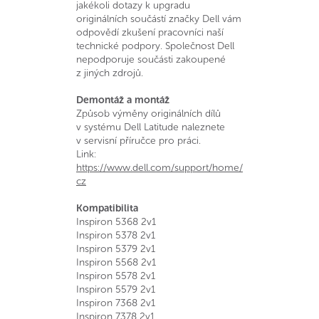
jakékoli dotazy k upgradu
originálních součástí značky Dell vám
odpovědí zkušení pracovníci naší
technické podpory. Společnost Dell
nepodporuje součásti zakoupené
z jiných zdrojů.
Demontáž a montáž
Způsob výměny originálních dílů
v systému Dell Latitude naleznete
v servisní příručce pro práci.
Link:
https://www.dell.com/support/home/cs-
cz
Kompatibilita
Inspiron 5368 2v1
Inspiron 5378 2v1
​Inspiron 5379 2v1
Inspiron 5568 2v1
Inspiron 5578 2v1
Inspiron 5579 2v1
Inspiron 7368 2v1
Inspiron 7378 2v1