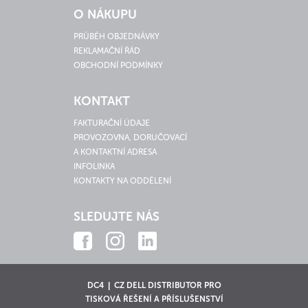
O NÁKUPU
PRŮBĚH OBJEDNÁVKY
REKLAMAČNÍ ŘÁD
OBCHODNÍ PODMÍNKY
KONTAKT
FAKTURAČNÍ ÚDAJE
PROVOZOVNA, DORUČOVACÍ
A KONTAKTNÍ ADRESA
INFOLINKA
KONTAKTY NA ODDĚLENÍ
SLEDUJTE NÁS
DC4 | CZ DELL DISTRIBUTOR PRO
TISKOVÁ ŘEŠENÍ A PŘÍSLUŠENSTVÍ