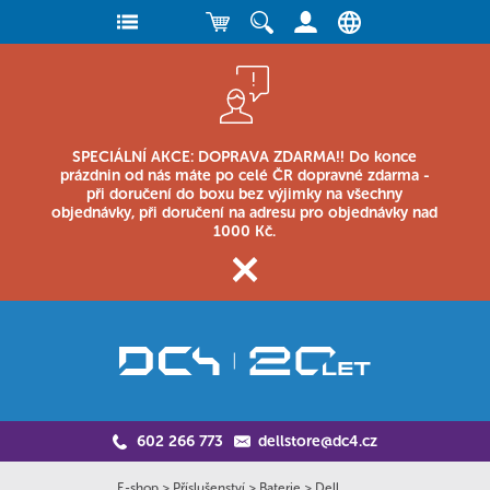
SPECIÁLNÍ AKCE: DOPRAVA ZDARMA!! Do konce
prázdnin od nás máte po celé ČR dopravné zdarma -
při doručení do boxu bez výjimky na všechny
objednávky, při doručení na adresu pro objednávky nad
1000 Kč.
602 266 773
dellstore@dc4.cz
E-shop
>
Příslušenství
>
Baterie
>
Dell