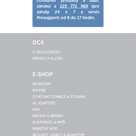
consumer produkty a basic
záruku) a
225 772 969
(pro
záruky 24 x 7 a servis
Prosupport) od 8 do 17 hodin.
DC4
O SPOLEČNOSTI
PRODEJ A SLUŽBY
E-SHOP
MONITORY
BATERIE
DOKOVACÍ STANICE & STOJANY
AC ADAPTÉRY
RAM
BATOHY & BRAŠNY
KLÁVESNICE & MYŠI
RÁMEČKY HDD
REDUKCE, KABELY & ADAPTÉRY