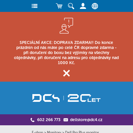
SPECIÁLNÍ AKCE: DOPRAVA ZDARMA!! Do konce
prázdnin od nás máte po celé ČR dopravné zdarma -
při doručení do boxu bez výjimky na všechny
objednávky, při doručení na adresu pro objednávky nad
1000 Kč.
602 266 773
dellstore@dc4.cz
E-shop
>
Monitory
>
Dell Pro Plus monitor