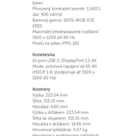
barev
Přirozený kontrastní poměr: 1,500:1
Jas: 400 cd/m2
Barevný gamut: 100% sRGB (CIE
1931)
Maximální přednastavené rozlišení:
1920 x 1200 při 60 Hz
Pixelů na palec (PPI): 162
Konektivita
2x port USB-C (DisplayPort 1.2 Alt
Mode, průchod napájení až 65 W)
(HDCP 1.4) (podporuje až 1920 x
1200 60 Hz)
Rozměry
Výška: 223.54 mm
Šířka: 315.15 mm
Hloubka: 4.60 mm
Výška s držákem: 223.54 mm
Šířka se stojanem: 315.15 mm
Hloubka s držákem: 14.65 mm
Hmotnost (přibližná): 0.57 kg
Hmotnost s podstavcem (přibližná):