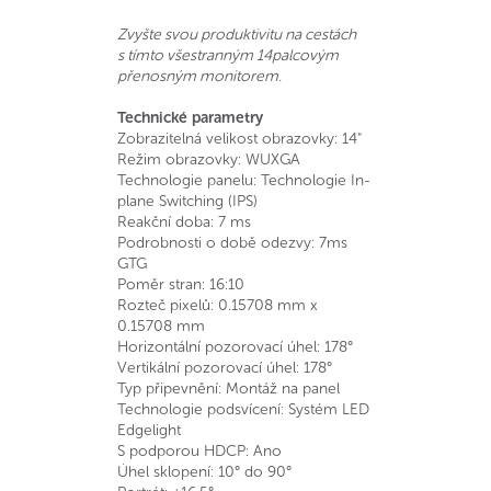
Zvyšte svou produktivitu na cestách
s tímto všestranným 14palcovým
přenosným monitorem.
Technické parametry
Zobrazitelná velikost obrazovky: 14"
Režim obrazovky: WUXGA
Technologie panelu: Technologie In-
plane Switching (IPS)
Reakční doba: 7 ms
Podrobnosti o době odezvy: 7ms
GTG
Poměr stran: 16:10
Rozteč pixelů: 0.15708 mm x
0.15708 mm
Horizontální pozorovací úhel: 178°
Vertikální pozorovací úhel: 178°
Typ připevnění: Montáž na panel
Technologie podsvícení: Systém LED
Edgelight
S podporou HDCP: Ano
Úhel sklopení: 10° do 90°