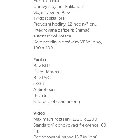
Portrét: +16.5°
Úpravy stojanu: Naklánění
Stojan v ceně: Ano
Tvrdost skla: 3H
Provozní hodiny: 12 hodin/7 dnů
Integrovaná zařízení: Snímač
automatické rotace
Kompatibilní s držákem VESA: Ano,
100 x 100
Funkce
Bez BFR
Úzký Rámeček
Bez PVC
sRGB
Antireflexní
Bez rtuti
Sklo bez obsahu arsenu
Video
Maximální rozlišení: 1920 x 1200
Standardní obnovovací frekvence: 60
Hz
Podporované barvy: 16,7 Milionů