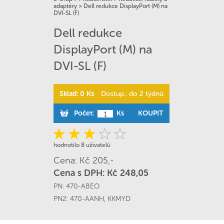
adaptéry
>
Dell redukce DisplayPort (M) na
DVI-SL (F)
Dell redukce
DisplayPort (M) na
DVI-SL (F)
Sklad: 0 Ks
Dostup.: do 2 týdnů
Počet:
Ks
KOUPIT
hodnotilo 8 uživatelů
Cena: Kč 205,-
Cena s DPH: Kč 248,05
PN:
470-ABEO
PN2:
470-AANH
,
KKMYD