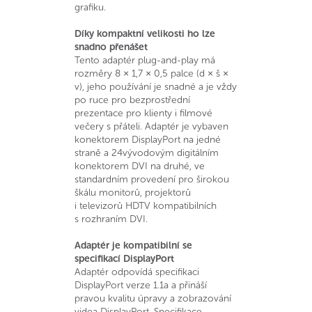
grafiku.
Díky kompaktní velikosti ho lze
snadno přenášet
Tento adaptér plug-and-play má
rozměry 8 × 1,7 × 0,5 palce (d × š ×
v), jeho používání je snadné a je vždy
po ruce pro bezprostřední
prezentace pro klienty i filmové
večery s přáteli. Adaptér je vybaven
konektorem DisplayPort na jedné
straně a 24vývodovým digitálním
konektorem DVI na druhé, ve
standardním provedení pro širokou
škálu monitorů, projektorů
i televizorů HDTV kompatibilních
s rozhraním DVI.
Adaptér je kompatibilní se
specifikací DisplayPort
Adaptér odpovídá specifikaci
DisplayPort verze 1.1a a přináší
pravou kvalitu úpravy a zobrazování
videa DisplayPort. Specifikace