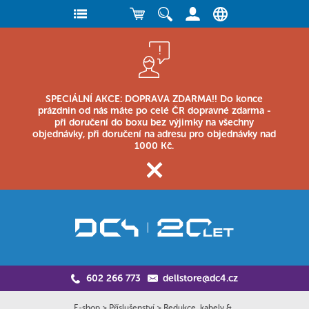
SPECIÁLNÍ AKCE: DOPRAVA ZDARMA!! Do konce
prázdnin od nás máte po celé ČR dopravné zdarma -
při doručení do boxu bez výjimky na všechny
objednávky, při doručení na adresu pro objednávky nad
1000 Kč.
602 266 773
dellstore@dc4.cz
E-shop
>
Příslušenství
>
Redukce, kabely &