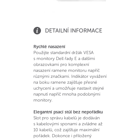
DETAILNÍ INFORMACE
Rychlé nasazení
Použijte standardní držák VESA
s monitory Dell řady E a dalšími
obrazovkami pro komplexní
nasazení ramene monitoru napříč
různými značkami. Indikátor vyvážení
na boku ramene zajišťuje přesné
uchycení a umožňuje nastavit stejné
napnutí napříč mnoha podobnými
monitory.
Elegantní psací stůl bez nepořádku
Slot pro správu kabelů je dodáván
s kabelovými sponami a zvládne až
10 kabelů, což zajišťuje maximální
pořádek. Dokonce i přiložený