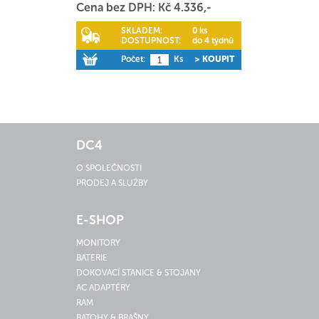
Cena bez DPH: Kč 4.336,-
SKLADEM:
0 ks
DOSTUPNOST:
do 4 týdnů
Počet:
Ks
> KOUPIT
DC4
O SPOLEČNOSTI
PRODEJ A SLUŽBY
E-SHOP
MONITORY
BATERIE
DOKOVACÍ STANICE & STOJANY
AC ADAPTÉRY
RAM
BATOHY & BRAŠNY