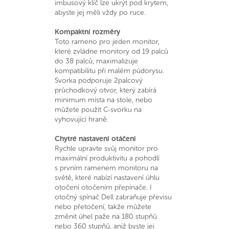
imbusový klíč lze ukrýt pod krytem, ​​
abyste jej měli vždy po ruce.
Kompaktní rozměry
Toto rameno pro jeden monitor,
které zvládne monitory od 19 palců
do 38 palců, maximalizuje
kompatibilitu při malém půdorysu.
Svorka podporuje 2palcový
průchodkový otvor, který zabírá
minimum místa na stole, nebo
můžete použít C-svorku na
vyhovující hraně.
Chytré nastavení otáčení
Rychle upravte svůj monitor pro
maximální produktivitu a pohodlí
s prvním ramenem monitoru na
světě, které nabízí nastavení úhlu
otočení otočením přepínače. I
otočný spínač Dell zabraňuje převisu
nebo přetočení, takže můžete
změnit úhel paže na 180 stupňů
nebo 360 stupňů, aniž byste jej