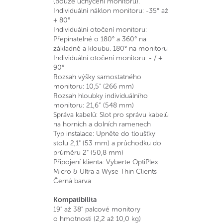
(pouze uchycení monitoru).
Individuální náklon monitoru: -35° až
+ 80°
Individuální otočení monitoru:
Přepínatelné o 180° a 360° na
základně a kloubu. 180° na monitoru
Individuální otočení monitoru: - / +
90°
Rozsah výšky samostatného
monitoru: 10,5" (266 mm)
Rozsah hloubky individuálního
monitoru: 21,6” (548 mm)
Správa kabelů: Slot pro správu kabelů
na horních a dolních ramenech
Typ instalace: Upněte do tloušťky
stolu 2,1" (53 mm) a průchodku do
průměru 2" (50,8 mm)
Připojení klienta: Vyberte OptiPlex
Micro & Ultra a Wyse Thin Clients
Černá barva
Kompatibilita
19" až 38" palcové monitory
o hmotnosti (2,2 až 10,0 kg)