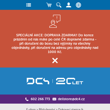
SPECIÁLNÍ AKCE: DOPRAVA ZDARMA!! Do konce
prázdnin od nás máte po celé ČR dopravné zdarma -
při doručení do boxu bez výjimky na všechny
objednávky, při doručení na adresu pro objednávky nad
1000 Kč.
602 266 773
dellstore@dc4.cz
E-shop
>
Příslušenství
>
Dokovací stanice &