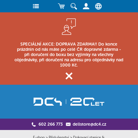
SPECIÁLNÍ AKCE: DOPRAVA ZDARMA!! Do konce
prázdnin od nás máte po celé ČR dopravné zdarma -
při doručení do boxu bez výjimky na všechny
objednávky, při doručení na adresu pro objednávky nad
1000 Kč.
602 266 773
dellstore@dc4.cz
E-shop
>
Příslušenství
>
Dokovací stanice &