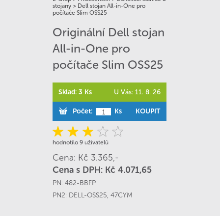
stojany
>
Dell stojan All-in-One pro
počítače Slim OSS25
Originální Dell stojan
All-in-One pro
počítače Slim OSS25
Sklad: 3 Ks
U Vás: 11. 8. 26
Počet:
Ks
KOUPIT
hodnotilo 9 uživatelů
Cena: Kč 3.365,-
Cena s DPH: Kč 4.071,65
PN:
482-BBFP
PN2:
DELL-OSS25
,
47CYM