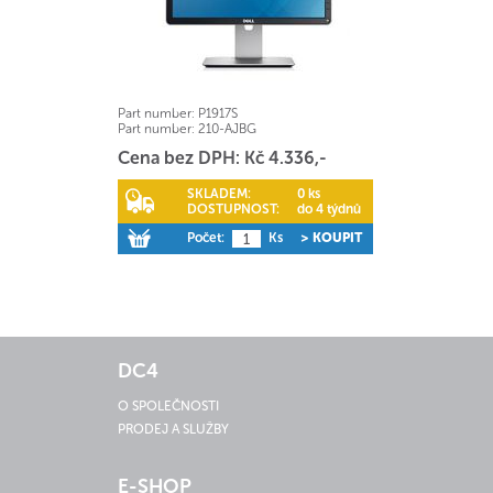
Part number:
P1917S
Part number:
210-AJBG
Cena bez DPH: Kč 4.336,-
SKLADEM:
0 ks
DOSTUPNOST:
do 4 týdnů
Počet:
Ks
> KOUPIT
DC4
O SPOLEČNOSTI
PRODEJ A SLUŽBY
E-SHOP