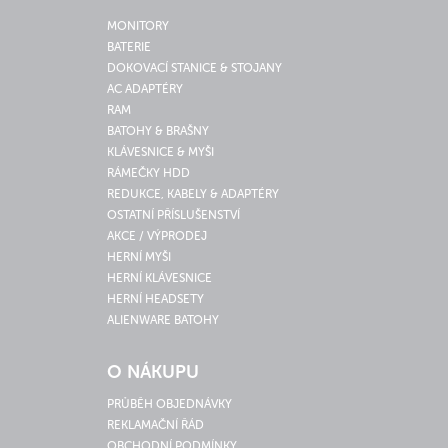
MONITORY
BATERIE
DOKOVACÍ STANICE & STOJANY
AC ADAPTÉRY
RAM
BATOHY & BRAŠNY
KLÁVESNICE & MYŠI
RÁMEČKY HDD
REDUKCE, KABELY & ADAPTÉRY
OSTATNÍ PŘÍSLUŠENSTVÍ
AKCE / VÝPRODEJ
HERNÍ MYŠI
HERNÍ KLÁVESNICE
HERNÍ HEADSETY
ALIENWARE BATOHY
O NÁKUPU
PRŮBĚH OBJEDNÁVKY
REKLAMAČNÍ ŘÁD
OBCHODNÍ PODMÍNKY