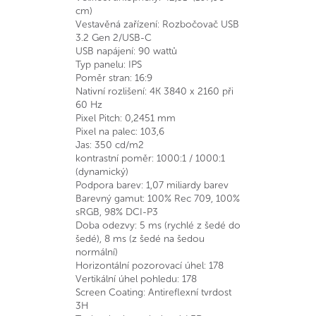
cm)
Vestavěná zařízení: Rozbočovač USB
3.2 Gen 2/USB-C
USB napájení: 90 wattů
Typ panelu: IPS
Poměr stran: 16:9
Nativní rozlišení: 4K 3840 x 2160 při
60 Hz
Pixel Pitch: 0,2451 mm
Pixel na palec: 103,6
Jas: 350 cd/m2
kontrastní poměr: 1000:1 / 1000:1
(dynamický)
Podpora barev: 1,07 miliardy barev
Barevný gamut: 100% Rec 709, 100%
sRGB, 98% DCI-P3
Doba odezvy: 5 ms (rychlé z šedé do
šedé), 8 ms (z šedé na šedou
normální)
Horizontální pozorovací úhel: 178
Vertikální úhel pohledu: 178
Screen Coating: Antireflexní tvrdost
3H