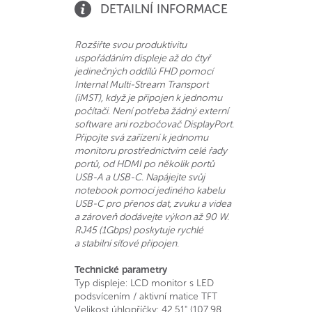
DETAILNÍ INFORMACE
Rozšiřte svou produktivitu
uspořádáním displeje až do čtyř
jedinečných oddílů FHD pomocí
Internal Multi-Stream Transport
(iMST), když je připojen k jednomu
počítači. Není potřeba žádný externí
software ani rozbočovač DisplayPort.
Připojte svá zařízení k jednomu
monitoru prostřednictvím celé řady
portů, od HDMI po několik portů
USB-A a USB-C. Napájejte svůj
notebook pomocí jediného kabelu
USB-C pro přenos dat, zvuku a videa
a zároveň dodávejte výkon až 90 W.
RJ45 (1Gbps) poskytuje rychlé
a stabilní síťové připojen.
Technické parametry
Typ displeje: LCD monitor s LED
podsvícením / aktivní matice TFT
Velikost úhlopříčky: 42,51" (107,98