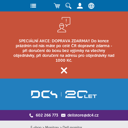
SPECIÁLNÍ AKCE: DOPRAVA ZDARMA!! Do konce
prázdnin od nás máte po celé ČR dopravné zdarma -
při doručení do boxu bez výjimky na všechny
objednávky, při doručení na adresu pro objednávky nad
1000 Kč.
602 266 773
dellstore@dc4.cz
E-shop
>
Monitory
>
Dell monitor