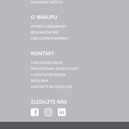
ALIENWARE BATOHY
O NÁKUPU
PRŮBĚH OBJEDNÁVKY
REKLAMAČNÍ ŘÁD
OBCHODNÍ PODMÍNKY
KONTAKT
FAKTURAČNÍ ÚDAJE
PROVOZOVNA, DORUČOVACÍ
A KONTAKTNÍ ADRESA
INFOLINKA
KONTAKTY NA ODDĚLENÍ
SLEDUJTE NÁS