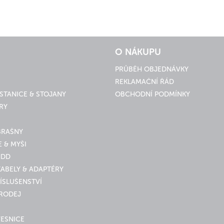
O NÁKUPU
PRŮBĚH OBJEDNÁVKY
REKLAMAČNÍ ŘÁD
STANICE & STOJANY
OBCHODNÍ PODMÍNKY
RY
BRAŠNY
 & MYŠI
HDD
KABELY & ADAPTÉRY
ÍSLUŠENSTVÍ
PRODEJ
VESNICE