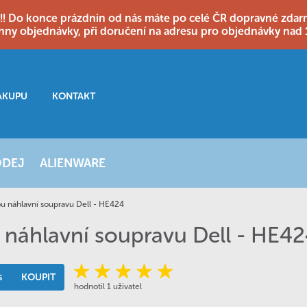
o konce prázdnin od nás máte po celé ČR dopravné zdarma
hny objednávky, při doručení na adresu pro objednávky nad 
ÁKUPU
KONTAKT
ODEJ
ALIENWARE
u náhlavní soupravu Dell - HE424
 náhlavní soupravu Dell - HE4
s
KOUPIT
hodnotil 1 uživatel