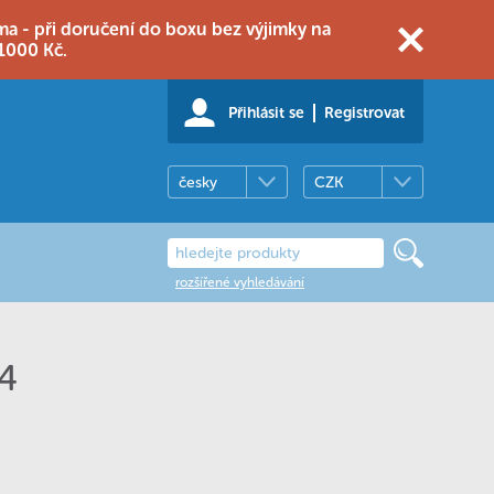
 - při doručení do boxu bez výjimky na
1000 Kč.
Přihlásit se
Registrovat
česky
CZK
rozšířené vyhledávání
24