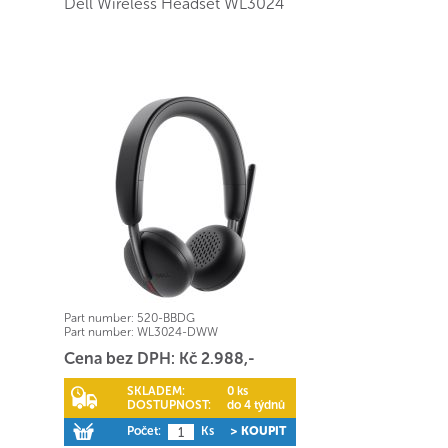
Dell Wireless Headset WL3024
Part number:
520-BBDG
Part number:
WL3024-DWW
Cena bez DPH: Kč 2.988,-
SKLADEM:
0 ks
DOSTUPNOST:
do 4 týdnů
Počet:
Ks
> KOUPIT