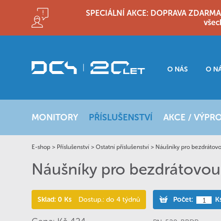
SPECIÁLNÍ AKCE: DOPRAVA ZDARMA!! D
všec
O NÁS
O N
MONITORY
PŘÍSLUŠENSTVÍ
AKCE / VÝPR
E-shop
>
Příslušenství
>
Ostatní příslušenství
>
Náušníky pro bezdrátovo
Náušníky pro bezdrátovou
Sklad: 0 Ks
Dostup.: do 4 týdnů
Počet:
K