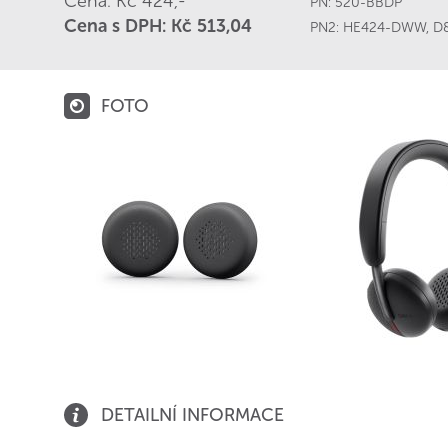
Cena: Kč 424,-
PN:
520-BBDP
Cena s DPH: Kč 513,04
PN2:
HE424-DWW
,
D
FOTO
DETAILNÍ INFORMACE